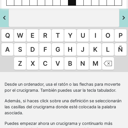
Q
W
E
R
T
Y
U
I
O
P
A
S
D
F
G
H
J
K
L
Ñ
Z
X
C
V
B
N
M
Desde un ordenador, usa el ratón o las flechas para moverte
por el crucigrama. También puedes usar la tecla tabulador.
Además, si haces click sobre una definición se seleccionarán
las casillas del crucigrama donde esté colocada la palabra
asociada.
Puedes empezar ahora un crucigrama y continuarlo más