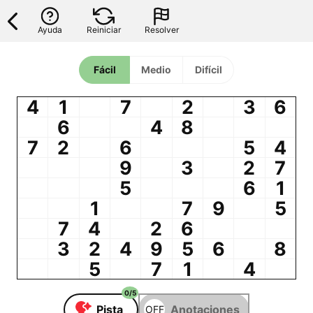
Ayuda
Reiniciar
Resolver
Fácil
Medio
Difícil
4
1
7
2
3
6
6
4
8
7
2
6
5
4
9
3
2
7
5
6
1
1
7
9
5
7
4
2
6
3
2
4
9
5
6
8
5
7
1
4
0
/
5
Pista
Anotaciones